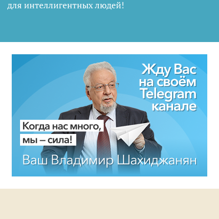
для интеллигентных людей
!