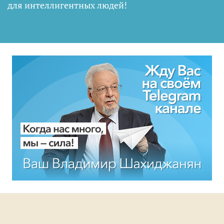
для интеллигентных людей
!