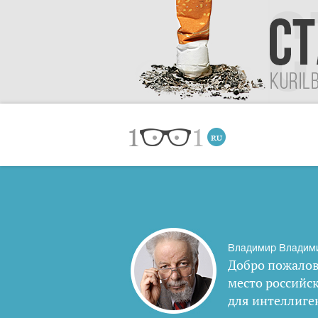
Владимир Владим
Добро пожалов
место российс
для интеллиге