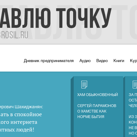
Дневник предпринимателя
Аудио
Видео
Книги
Ку
ХАМ ОБЫКНОВЕННЫЙ
ЗА 
ОСТ
СЕРГЕЙ ПАРАМОНОВ
ЧЕЛ
ирович Шахиджанян:
О ХАМСТВЕ КАК
ать в спокойное
НОРМЕ БЫТИЯ
ИЗ 
кого интернета
КОН
нтных людей
!
НЕ 
НО 