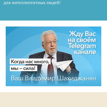
для интеллигентных людей
!