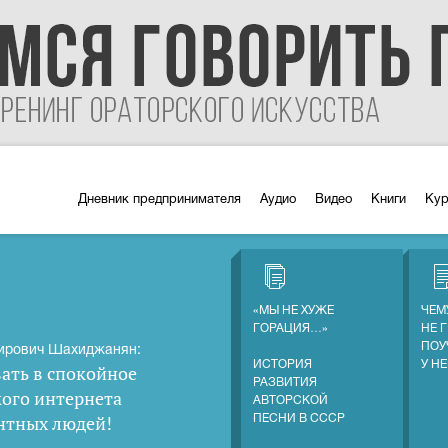
Дневник предпринимателя
Аудио
Видео
Книги
Ку
«МЫ НЕ ХУЖЕ
ЧЕМ
ГОРАЦИЯ…»
НЕ 
ПОУ
ирович Шахиджанян:
ИСТОРИЯ
У Н
ать в спокойное
РАЗВИТИЯ
кого интернета
АВТОРСКОЙ
нтных людей
!
ПЕСНИ В СССР