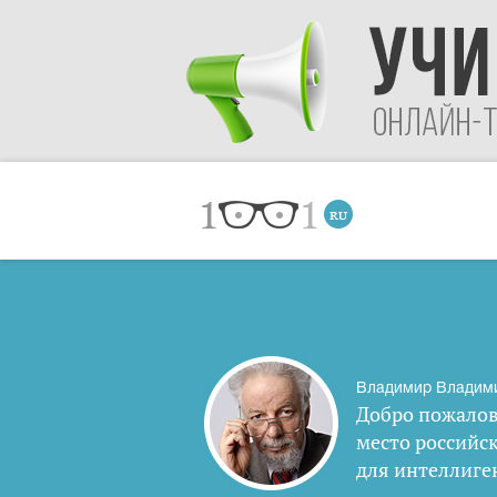
Владимир Владим
Добро пожалов
место российс
для интеллиге