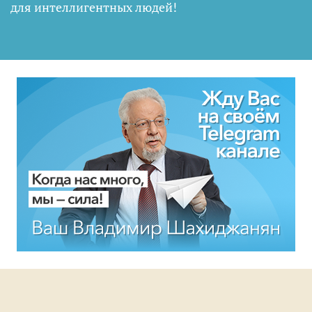
для интеллигентных людей
!