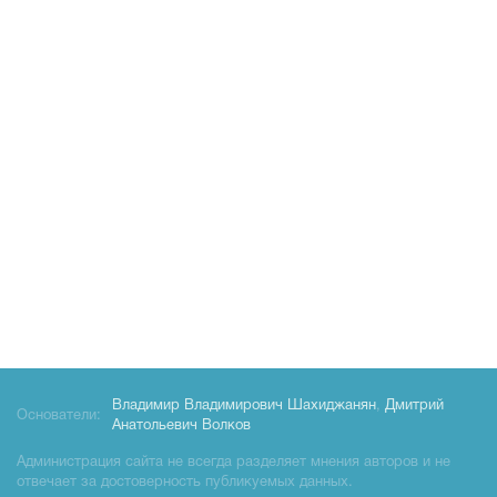
Владимир Владимирович Шахиджанян
,
Дмитрий
Основатели:
Анатольевич Волков
Администрация сайта не всегда разделяет мнения авторов и не
отвечает за достоверность публикуемых данных.