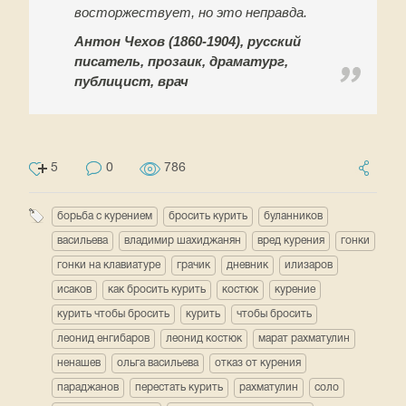
восторжествует, но это неправда.
Антон Чехов (1860-1904), русский
писатель, прозаик, драматург,
публицист, врач
5
0
786
борьба с курением
бросить курить
буланников
васильева
владимир шахиджанян
вред курения
гонки
гонки на клавиатуре
грачик
дневник
илизаров
исаков
как бросить курить
костюк
курение
курить чтобы бросить
курить
чтобы бросить
леонид енгибаров
леонид костюк
марат рахматулин
ненашев
ольга васильева
отказ от курения
параджанов
перестать курить
рахматулин
соло