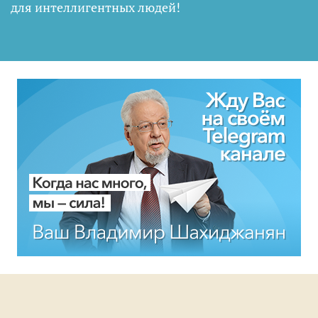
для интеллигентных людей
!