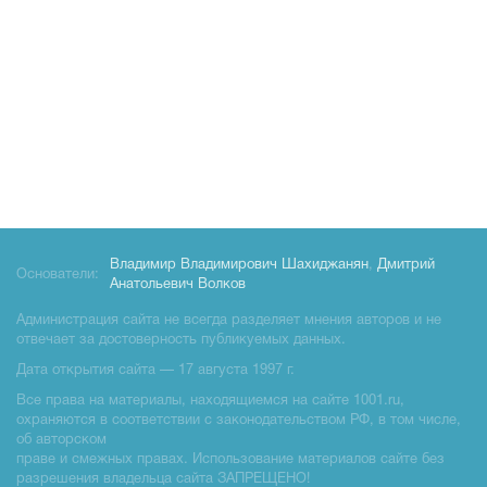
Владимир Владимирович Шахиджанян
,
Дмитрий
Основатели:
Анатольевич Волков
Администрация сайта не всегда разделяет мнения авторов и не
отвечает за достоверность публикуемых данных.
Дата открытия сайта — 17 августа 1997 г.
Все права на материалы, находящиемся на сайте 1001.ru,
охраняются в соответствии с законодательством РФ, в том числе,
об авторском
праве и смежных правах. Использование материалов сайте без
разрешения владельца сайта ЗАПРЕЩЕНО!