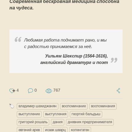
Современная бескровная медицина способна
на чудеса.
Любимая работа поднимает рано, и мы
с радостью принимаемся за неё.
Уильям Шекспир (1564-1616),
английский драматург и поэт
4
0
767
владимир шахиджанян
воспоминание
воспоминания
выступление
выступления
георгий бальдыш
григорий рошаль
дания
дневник предпринимателя
евгений арев
исаак шварц
копенгаген