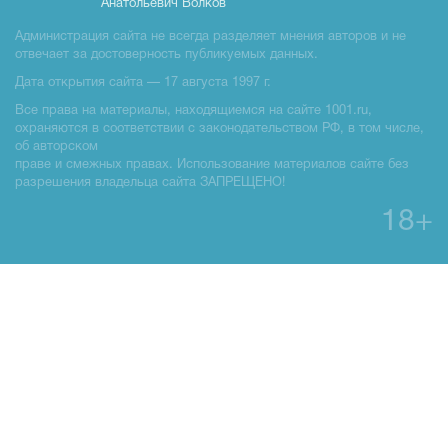
Анатольевич Волков
Администрация сайта не всегда разделяет мнения авторов и не
отвечает за достоверность публикуемых данных.
Дата открытия сайта — 17 августа 1997 г.
Все права на материалы, находящиемся на сайте 1001.ru,
охраняются в соответствии с законодательством РФ, в том числе,
об авторском
праве и смежных правах. Использование материалов сайте без
разрешения владельца сайта ЗАПРЕЩЕНО!
18+