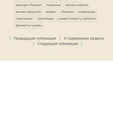
культура общения
ленфильм
леонид новиков
михаил мишустин
момент
общение
померанцев
трансляции
трансляция
учимся говорить публично
фрижетта гукасян
Предыдущая публикация
|
К содержанию раздела
|
Следующая публикация