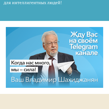
для интеллигентных людей
!