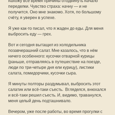
нахожу всё время причины отодвинуть начало
переделки. Чувство страха: начну — и не
получится. Оно мне знакомо. Хотя, по большому
счёту, я уверен в успехе.
Я уже как-то писал, что я жаден до еды. Для меня
выбросить еду — грех.
Вот и сегодня вытащил из холодильника
позавчерашний салат. Мне казалось, что в нём
ничего особенного: кусочки отварной курицы
(раньше, отправляясь в путешествие на поезде,
люди по три-четыре дня ели курицу), листики
салата, помидорчики, кусочки сыра.
Я минуты полторы раздумывал, выбросить этот
салатик или всё-таки съесть. Вгляделся, внюхался
и всё-таки решил съесть. И, видимо, траванулся,
меня целый день подташнивало.
Вечером, уже после работы, во время прогулки с