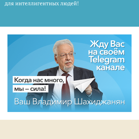
для интеллигентных людей
!