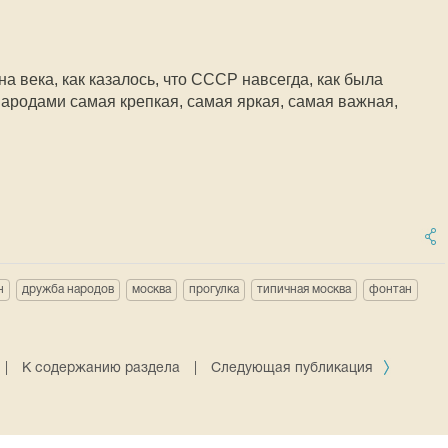
а века, как казалось, что СССР навсегда, как была
народами самая крепкая, самая яркая, самая важная,
н
дружба народов
москва
прогулка
типичная москва
фонтан
|
К содержанию раздела
|
Следующая публикация