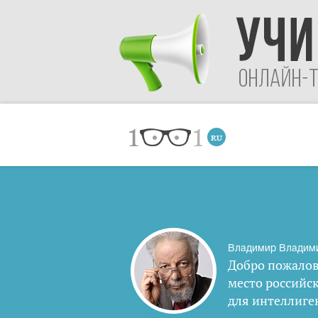
Владимир Владим
Добро пожалов
место российс
для интеллиге