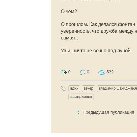
О чём?
О прошлом. Как делался фонтан н
уверенность, что дружба между 
самая…
Увы, ничто не вечно под луной.
0
0
532
вднх
вечер
владимир шахиджаня
шахиджанян
Предыдущая публикация