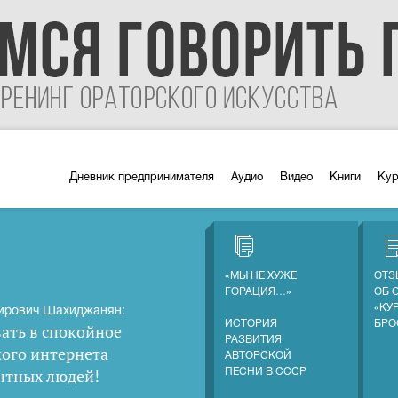
Дневник предпринимателя
Аудио
Видео
Книги
Ку
«МЫ НЕ ХУЖЕ
ОТЗ
ГОРАЦИЯ…»
ОБ 
«КУ
ирович Шахиджанян:
ИСТОРИЯ
БРО
ать в спокойное
РАЗВИТИЯ
кого интернета
АВТОРСКОЙ
нтных людей
!
ПЕСНИ В СССР