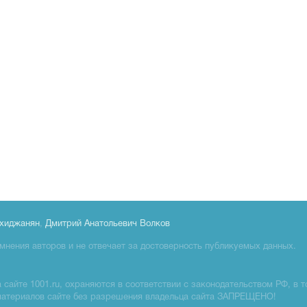
хиджанян
,
Дмитрий Анатольевич Волков
мнения авторов и не отвечает за достоверность публикуемых данных.
сайте 1001.ru, охраняются в соответствии с законодательством РФ, в т
материалов сайте без разрешения владельца сайта ЗАПРЕЩЕНО!