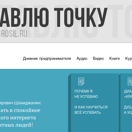
Дневник предпринимателя
Аудио
Видео
Книги
Ку
ПОЧЕМУ Я
ДИА
НЕ УСПЕВАЮ
«КР
ирович Шахиджанян:
И КАК НАУЧИТЬСЯ
ДУШ
ать в спокойное
ВСЁ УСПЕВАТЬ
А У
кого интернета
нтных людей
!