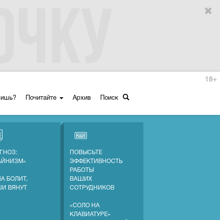
18+
ришь?
Почитайте
Архив
Поиск
ГНОЗ:
ПОВЫСЬТЕ
АЙНИЗМ»
ЭФФЕКТИВНОСТЬ
РАБОТЫ
А БОЛИТ,
ВАШИХ
ШИ ВЯНУТ
СОТРУДНИКОВ
«СОЛО НА
КЛАВИАТУРЕ»