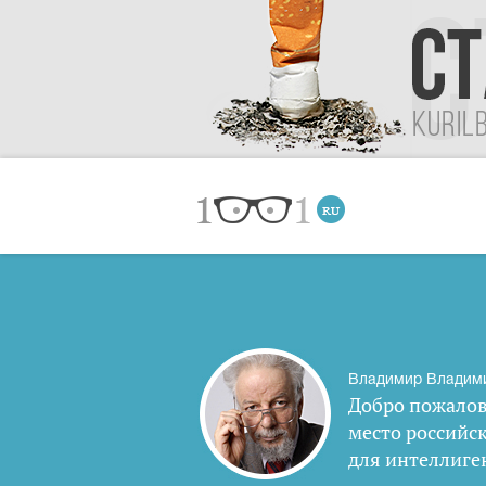
Владимир Владим
Добро пожалов
место российс
для интеллиге