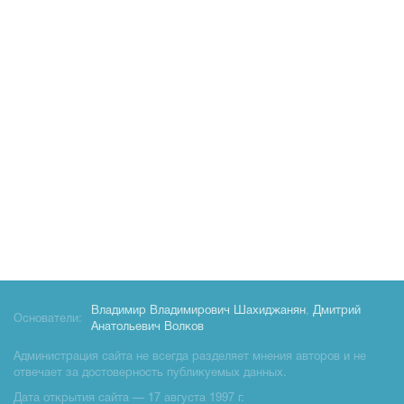
Владимир Владимирович Шахиджанян
,
Дмитрий
Основатели:
Анатольевич Волков
Администрация сайта не всегда разделяет мнения авторов и не
отвечает за достоверность публикуемых данных.
Дата открытия сайта — 17 августа 1997 г.