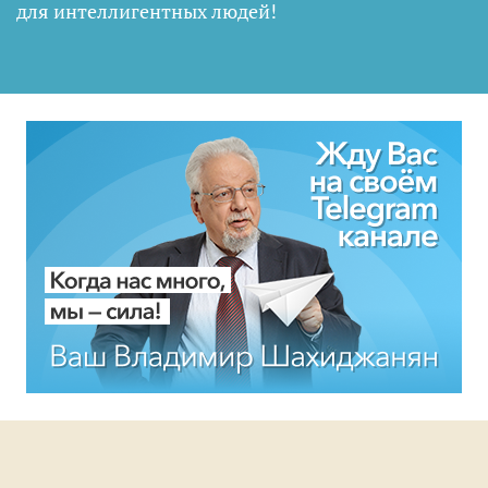
для интеллигентных людей
!