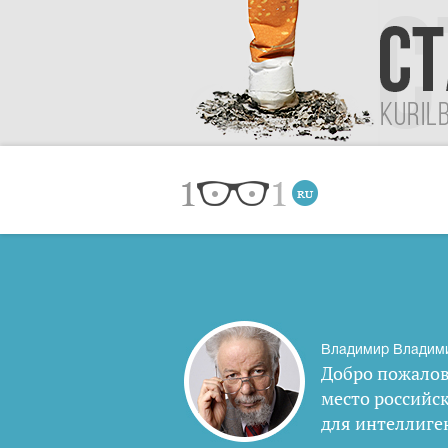
Владимир Владим
Добро пожалов
место российс
для интеллиге