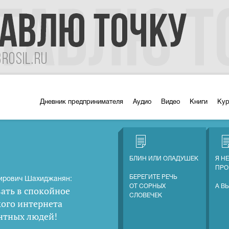
Дневник предпринимателя
Аудио
Видео
Книги
Ку
БЛИН ИЛИ ОЛАДУШЕК
Я Н
ПРО
БЕРЕГИТЕ РЕЧЬ
ирович Шахиджанян:
ОТ СОРНЫХ
А В
ать в спокойное
СЛОВЕЧЕК
кого интернета
нтных людей
!