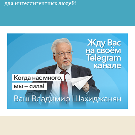
для интеллигентных людей
!