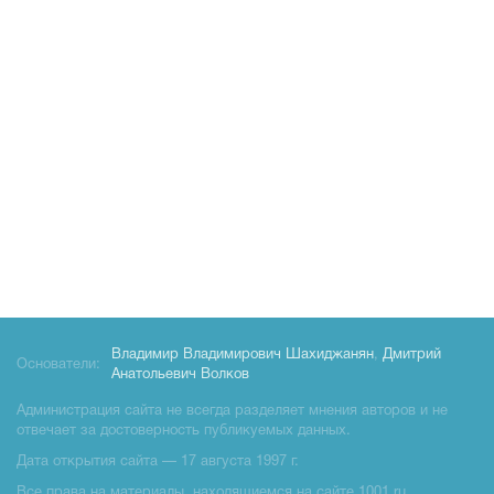
Владимир Владимирович Шахиджанян
,
Дмитрий
Основатели:
Анатольевич Волков
Администрация сайта не всегда разделяет мнения авторов и не
отвечает за достоверность публикуемых данных.
Дата открытия сайта — 17 августа 1997 г.
Все права на материалы, находящиемся на сайте 1001.ru,