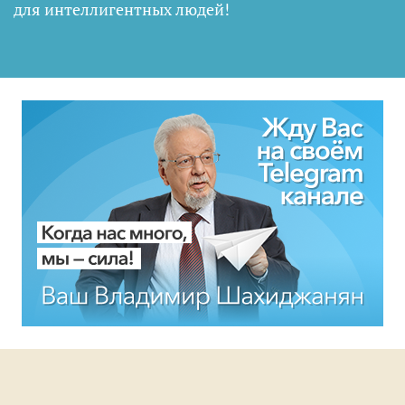
для интеллигентных людей
!