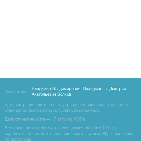
Владимир Владимирович Шахиджанян
,
Дмитрий
Основатели:
Анатольевич Волков
Администрация сайта не всегда разделяет мнения авторов и не
отвечает за достоверность публикуемых данных.
Дата открытия сайта — 17 августа 1997 г.
Все права на материалы, находящиемся на сайте 1001.ru,
охраняются в соответствии с законодательством РФ, в том числе,
об авторском