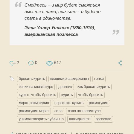
Смейтесь – и мир будет смеяться
вместе с вами, плачьте – и будете
спать в одиночестве.
Элла Уилер Уилкокс (1850-1919),
американская поэтесса
2
0
617
бросить курить
владимир шахиджанян
гонки
гонки на клавиатуре
дневник
как бросить курить
курить чтобы бросить
курить
чтобы бросить
марат рахматулин
перестать курить
рахматулин
рахматулин марат
соло
соло на клавиатуре
учимся говорить публично
шахиджанян
эргосоло