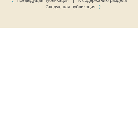
Предыдущая публикация
|
К содержанию раздела
|
Следующая публикация