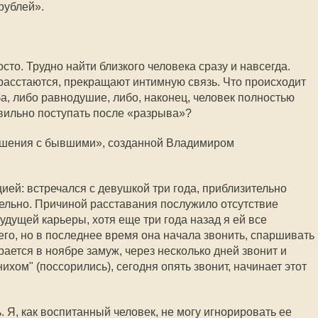
рублей».
сто. Трудно найти близкого человека сразу и навсегда.
 расстаются, прекращают интимную связь. Что происходит
а, либо равнодушие, либо, наконец, человек полностью
авильно поступать после «разрыва»?
ношения с бывшими», созданной Владимиром
ией: встречался с девушкой три года, приблизительно
тельно. Причиной расставания послужило отсутствие
дущей карьеры, хотя еще три года назад я ей все
его, но в последнее время она начала звонить, спаршивать
ирается в ноябре замуж, через несколько дней звонит и
нихом" (поссорились), сегодня опять звонит, начинает этот
. Я, как воспитанный человек, не могу игнорировать ее