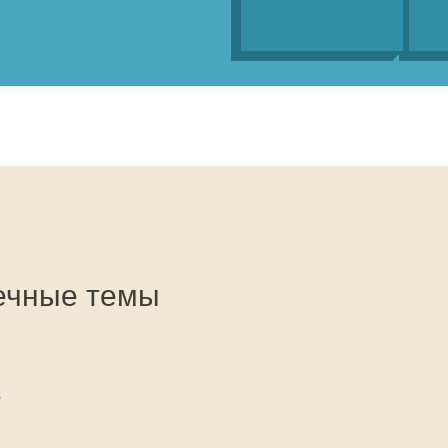
ечные темы
в