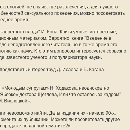
сексологией, не в качестве развлечения, а для лучшего
обенностей сексуального поведения, можно посоветовать
леднее время.
 запретного плода" И. Кона. Книги умные, интересные,
онным материалом. Вероятно, книга "Введение в
ля неподготовленного читателя, но в то же время это
огию как науку. Кто этим вопросом интересуется серьезно,
уде известного ученого и популяризатора науки.
представить интерес труд Д. Исаева и В. Кагана
 «Молодым супругам» Н. Ходакова, неоднократно
Яблоко» доктора Щеглова, Или что осталось за кадром"
М. Вислоцкой».
иги невозможно найти. Даты издания их - начало 90-х.
омента их публикации. Можете ли посоветовать другие
 в продаже по данной тематике?»