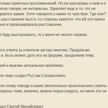
 столько приятных воспоминаний. Но ее разговоры о нем и о
ко говоря, не интересны. Удивляет еще и то, что не
рается замуж. Хотя говорила о каких-то чувствах. Где они?
 расставания был я, со стороны кажется, что ей это нужно
 она и провоцировала расставание.
я буду выслушивать, то у меня не хватит нервов,
го ответа (а ответили автору многие). Предлагаю
и, быть может, дать его на форуме, продолжив тему.
шей и мужчин актуальная проблема:
кую тему создал Рустам Салаватович.
 по этому поводу и какие (желательно практические) советы
тороны тоже, конечно, можно порассуждать, но меня это не
дал Сергей Михайлович: