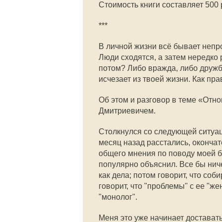
Стоимость книги составляет 500 
***
В личной жизни всё бывает непро
Люди сходятся, а затем нередко
потом? Либо вражда, либо дружб
исчезает из твоей жизни. Как пр
Об этом и разговор в теме «От
Дмитриевичем.
Столкнулся со следующей ситуац
месяц назад расстались, оконча
общего мнения по поводу моей бу
популярно объяснил. Все бы нич
как дела; потом говорит, что соб
говорит, что "проблемы" с ее "же
"монолог".
Меня это уже начинает доставать