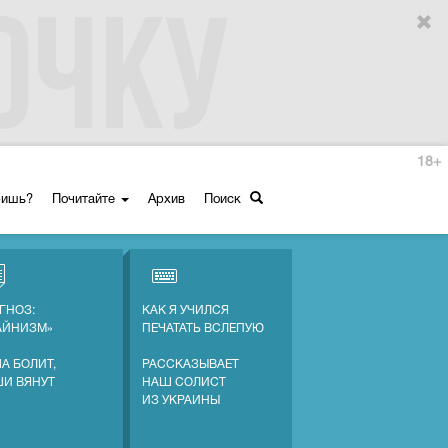
18+
ришь?
Почитайте
Архив
Поиск
ГНОЗ:
КАК Я УЧИЛСЯ
АЙНИЗМ»
ПЕЧАТАТЬ ВСЛЕПУЮ
А БОЛИТ,
РАССКАЗЫВАЕТ
ШИ ВЯНУТ
НАШ СОЛИСТ
ИЗ УКРАИНЫ