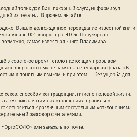
оследний топик дал Ваш покорный слуга, информируя
дшей из печати… Впрочем, читайте.
родаже! Вышло долгожданное переиздание известной книги
джаняна «1001 вопрос про ЭТО». Популярная
 возможно, самая известная книга Владимира
щё в советское время, стало настоящим прорывом.
ных» вопросах (кому не памятна легендарная фраза «В
ростым и понятным языком, и при этом — без ущерба для
ке секса, способам контрацепции, гигиене половой жизни.
ть гармонию в интимных отношениях, правильно
, как относиться к различным сексуальным «отклонениям»
верительный разговор с читателями.
 «ЭргоСОЛО» или заказать по почте.