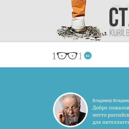
Владимир Владим
Добро пожалов
место российс
для интеллиге