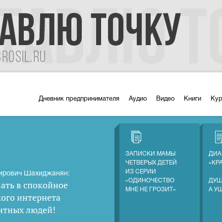
Дневник предпринимателя
Аудио
Видео
Книги
Ку
ЗАПИСКИ МАМЫ
ДИА
ЧЕТВЕРЫХ ДЕТЕЙ
«КР
ИЗ СЕРИИ
ирович Шахиджанян:
«ОДИНОЧЕСТВО
ДУШ
ать в спокойное
МНЕ НЕ ГРОЗИТ»
А У
кого интернета
нтных людей
!