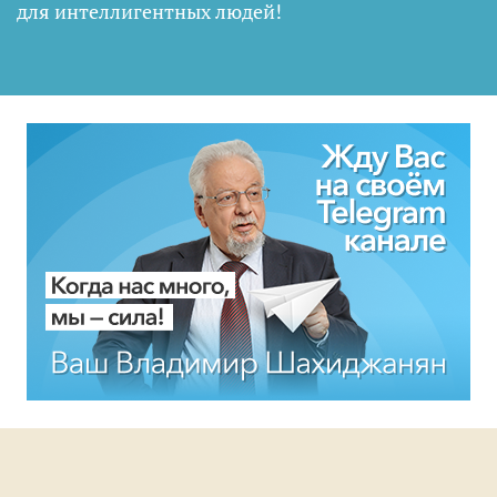
для интеллигентных людей
!