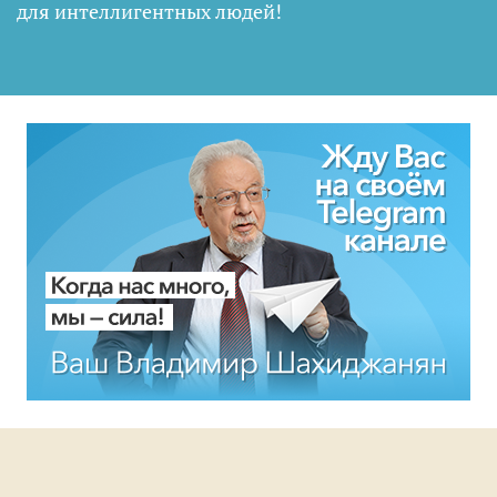
для интеллигентных людей
!