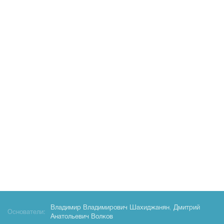
Владимир Владимирович Шахиджанян
,
Дмитрий
Основатели:
Анатольевич Волков