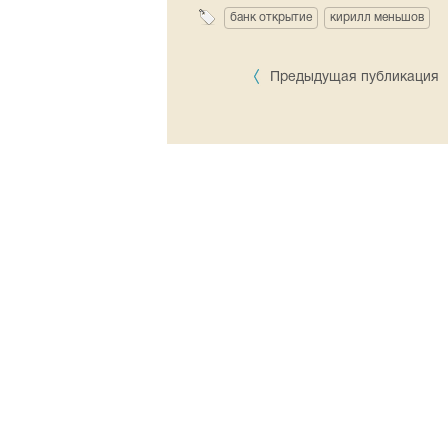
банк открытие
кирилл меньшов
Предыдущая публикация