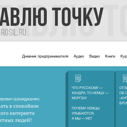
Дневник предпринимателя
Аудио
Видео
Книги
Ку
ЧТО РУССКОМУ —
ОТЗ
ХАНДРА, ТО НЕМЦУ —
ОБ 
МОРГЕН!
«КУ
ирович Шахиджанян:
БРО
ать в спокойное
ПОЧЕМУ НЕМЦЫ
кого интернета
УЛЫБАЮТСЯ,
нтных людей
!
А МЫ — НЕТ