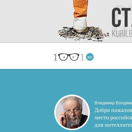
Владимир Владим
Добро пожалов
место российс
для интеллиге