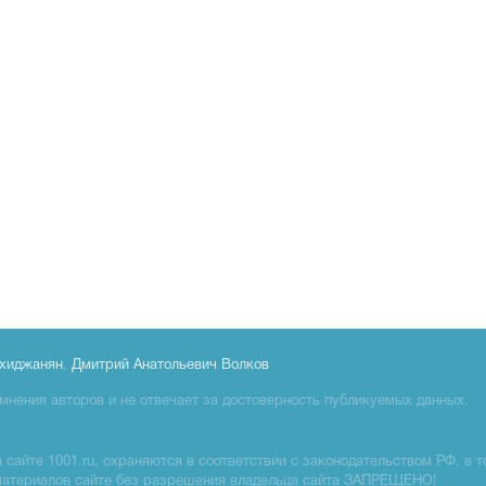
хиджанян
,
Дмитрий Анатольевич Волков
мнения авторов и не отвечает за достоверность публикуемых данных.
сайте 1001.ru, охраняются в соответствии с законодательством РФ, в т
материалов сайте без разрешения владельца сайта ЗАПРЕЩЕНО!