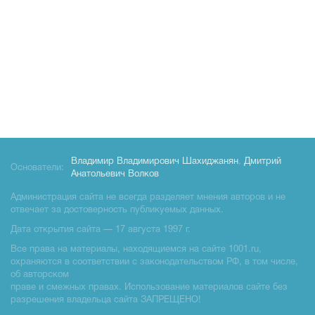
Владимир Владимирович Шахиджанян
,
Дмитрий
Основатели:
Анатольевич Волков
Администрация сайта не всегда разделяет мнения авторов и не
отвечает за достоверность публикуемых данных.
Дата открытия сайта — 17 августа 1997 г.
Все права на материалы, находящиемся на сайте 1001.ru,
охраняются в соответствии с законодательством РФ, в том числе,
об авторском
праве и смежных правах. Использование материалов сайте без
разрешения владельца сайта ЗАПРЕЩЕНО!