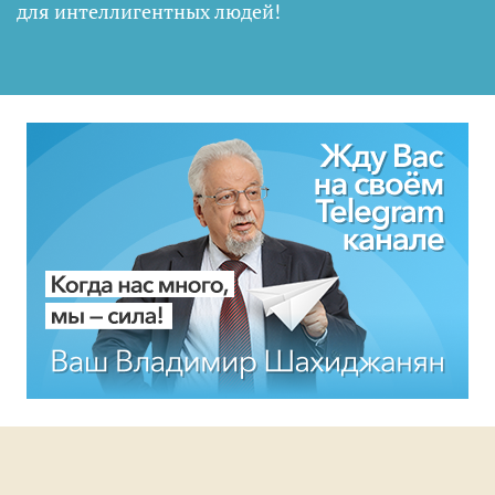
для интеллигентных людей
!