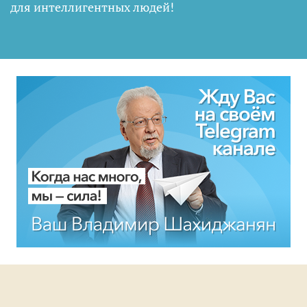
для интеллигентных людей
!