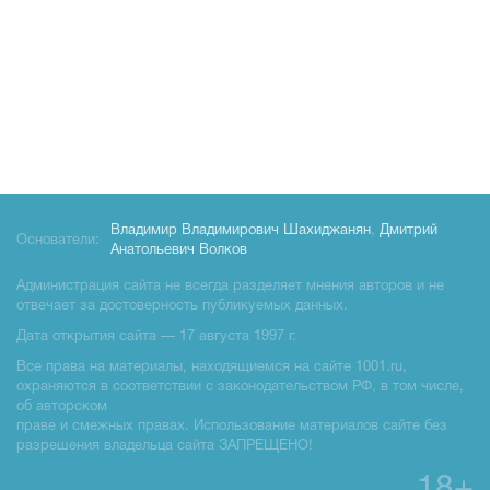
Владимир Владимирович Шахиджанян
,
Дмитрий
Основатели:
Анатольевич Волков
Администрация сайта не всегда разделяет мнения авторов и не
отвечает за достоверность публикуемых данных.
Дата открытия сайта — 17 августа 1997 г.
Все права на материалы, находящиемся на сайте 1001.ru,
охраняются в соответствии с законодательством РФ, в том числе,
об авторском
праве и смежных правах. Использование материалов сайте без
разрешения владельца сайта ЗАПРЕЩЕНО!
18+