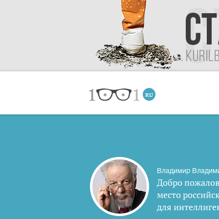
Владимир Владим
Добро пожалов
место российс
для интеллиге