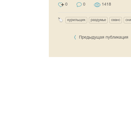
0
0
1418
курильщик
раздумье
сеанс
сн
Предыдущая публикация