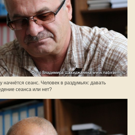
 начнётся сеанс. Человек в раздумьях: давать
едение сеанса или нет?