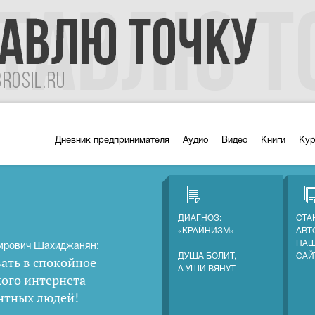
Дневник предпринимателя
Аудио
Видео
Книги
Ку
ДИАГНОЗ:
СТА
«КРАЙНИЗМ»
АВТ
НАШ
ирович Шахиджанян:
ДУША БОЛИТ,
САЙ
ать в спокойное
А УШИ ВЯНУТ
кого интернета
нтных людей
!