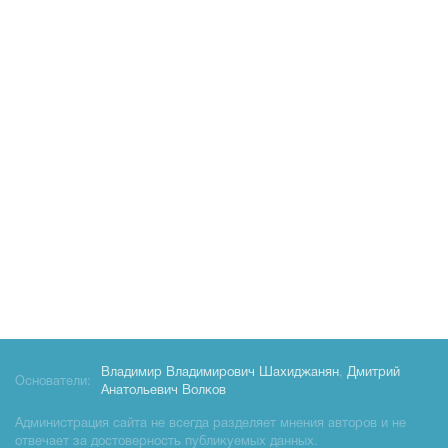
Владимир Владимирович Шахиджанян
,
Дмитрий
Основатели:
Анатольевич Волков
Администрация сайта не всегда разделяет мнения авторов и не
отвечает за достоверность публикуемых данных.