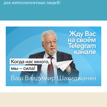
для интеллигентных людей
!