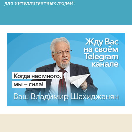
для интеллигентных людей
!