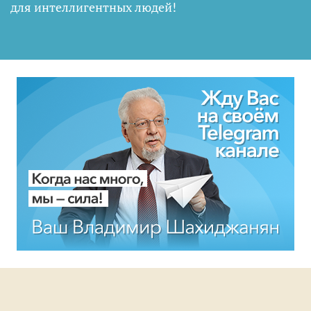
для интеллигентных людей
!