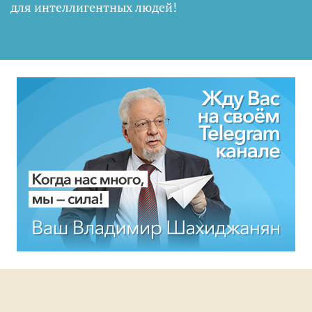
для интеллигентных людей
!