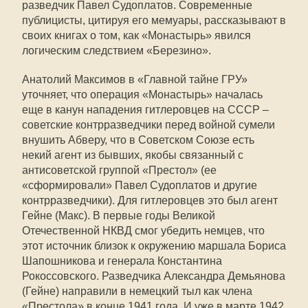
разведчик Павел Судоплатов. Современные
публицисты, цитируя его мемуары, рассказывают в
своих книгах о том, как «Монастырь» явился
логическим следствием «Березино».
Анатолий Максимов в «Главной тайне ГРУ»
уточняет, что операция «Монастырь» началась
еще в канун нападения гитлеровцев на СССР –
советские контрразведчики перед войной сумели
внушить Абверу, что в Советском Союзе есть
некий агент из бывших, якобы связанный с
антисоветской группой «Престол» (ее
«сформировали» Павел Судоплатов и другие
контрразведчики). Для гитлеровцев это был агент
Гейне (Макс). В первые годы Великой
Отечественной НКВД смог убедить немцев, что
этот источник близок к окружению маршала Бориса
Шапошникова и генерала Константина
Рокоссовского. Разведчика Александра Демьянова
(Гейне) направили в немецкий тыл как члена
«Престола» в конце 1941 года. И уже в марте 1942