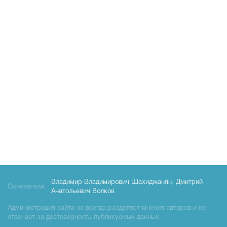
Владимир Владимирович Шахиджанян
,
Дмитрий
Основатели:
Анатольевич Волков
Администрация сайта не всегда разделяет мнения авторов и не
отвечает за достоверность публикуемых данных.