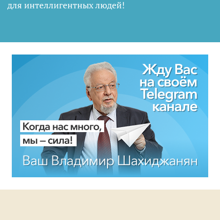
для интеллигентных людей
!