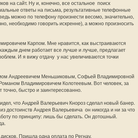
ов на сайт. Ну и, конечно, все остальное  поиск
мальные ответы на письма, результативные телефонные
 ведь можно по телефону произнести весомо, значительно,
чно, необходимо говорить искренне), а можно произносить
мировичем Карпом. Мне нравится, как выстраиваются
каждым днем работает все лучше и лучше, предлагает
лем. И я вижу отдачу  у нас увеличиваются точки
имом Андреевичем Меньшиковым, Софьей Владимировной
 Романом Владимировичем Колотеевым. Вот человек, за
ет точно, быстро и заинтересованно.
видел, что Андрей Валерьевич Кнороз сделал новый банер.
из достоинств Андрея Валерьевича  он никогда и ни за что
аботу по принципу: лишь бы сделать. Он дотошный.
да.
 дисков. Пришла одна оплата по Регнау.