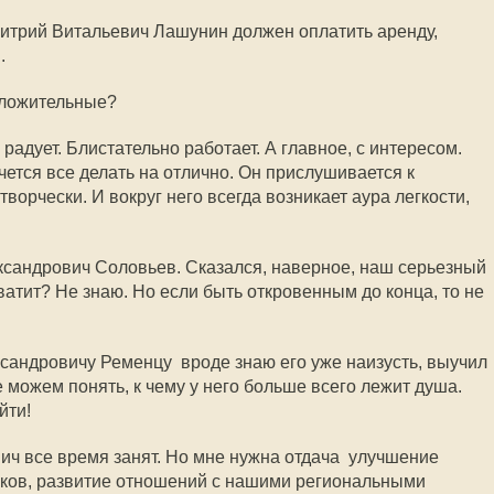
митрий Витальевич Лашунин должен оплатить аренду,
.
оложительные?
адует. Блистательно работает. А главное, с интересом.
чется все делать на отлично. Он прислушивается к
ворчески. И вокруг него всегда возникает аура легкости,
ксандрович Соловьев. Сказался, наверное, наш серьезный
хватит? Не знаю. Но если быть откровенным до конца, то не
андровичу Ременцу  вроде знаю его уже наизусть, выучил
е можем понять, к чему у него больше всего лежит душа.
йти!
ч все время занят. Но мне нужна отдача  улучшение
ков, развитие отношений с нашими региональными