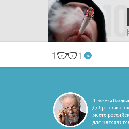
Владимир Владим
Добро пожалов
место российс
для интеллиге