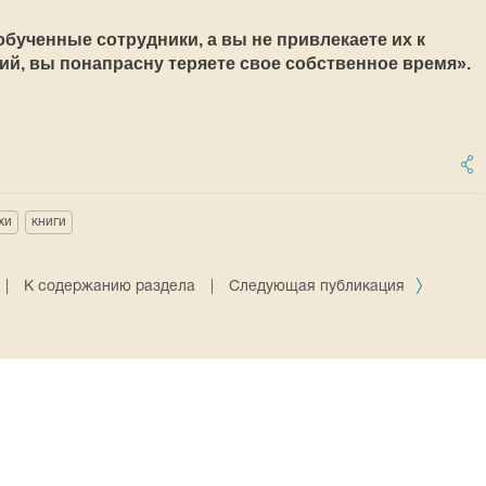
обученные сотрудники, а вы не привлекаете их к
й, вы понапрасну теряете свое собственное время».
хи
книги
|
К содержанию раздела
|
Следующая публикация