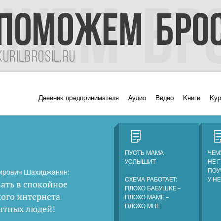
Дневник предпринимателя
Аудио
Видео
Книги
Ку
ПУСТЬ МАМА
ЧЕМ
УСЛЫШИТ
НЕ 
ПОУ
ирович Шахиджанян:
СХЕМА РАБОТАЕТ:
У Н
ать в спокойное
ПЛОХО БАБУШКЕ –
кого интернета
ПЛОХО МАМЕ –
нтных людей
!
ПЛОХО МНЕ