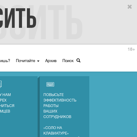
18+
ришь?
Почитайте
Архив
Поиск
У НАМ
ПОВЫСЬТЕ
ГРЕХ
ЭФФЕКТИВНОСТЬ
ЧИТЬСЯ
РАБОТЫ
ЕМЦЕВ
ВАШИХ
СОТРУДНИКОВ
«СОЛО НА
КЛАВИАТУРЕ»