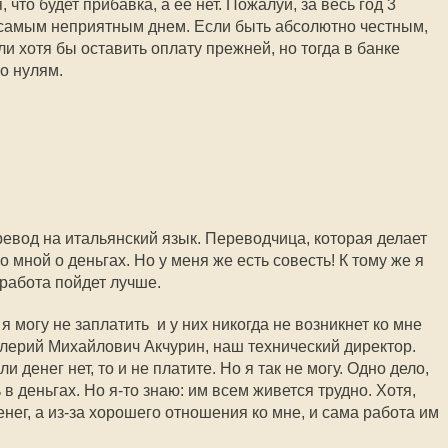
 что будет прибавка, а ее нет. Пожалуй, за весь год 3
 самым неприятным днем. Если быть абсолютно честным,
ли хотя бы оставить оплату прежней, но тогда в банке
по нулям.
евод на итальянский язык. Переводчица, которая делает
о мной о деньгах. Но у меня же есть совесть! К тому же я
 работа пойдет лучше.
могу не заплатить  и у них никогда не возникнет ко мне
алерий Михайлович Акчурин, наш технический директор.
и денег нет, то и не платите. Но я так не могу. Одно дело,
в деньгах. Но я-то знаю: им всем живется трудно. Хотя,
енег, а из-за хорошего отношения ко мне, и сама работа им