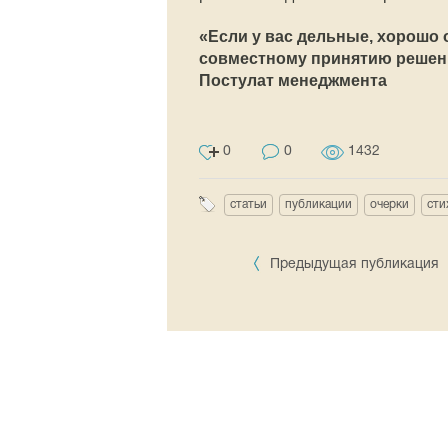
«Если у вас дельные, хорошо 
совместному принятию решени
Постулат менеджмента
0
0
1432
статьи
публикации
очерки
сти
Предыдущая публикация