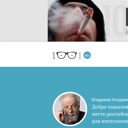
Владимир Владим
Добро пожалов
место российс
для интеллиге