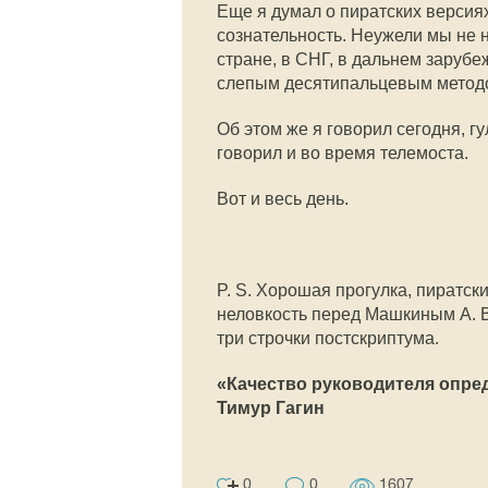
Еще я думал о пиратских версиях
сознательность. Неужели мы не н
стране, в СНГ, в дальнем зарубе
слепым десятипальцевым методо
Об этом же я говорил сегодня, 
говорил и во время телемоста.
Вот и весь день.
P. S. Хорошая прогулка, пиратск
неловкость перед Машкиным А. В.
три строчки постскриптума.
«Качество руководителя опре
Тимур Гагин
0
0
1607