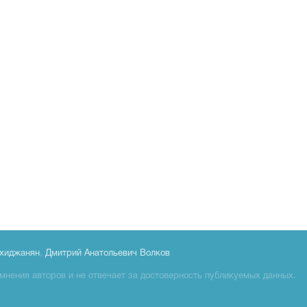
хиджанян
,
Дмитрий Анатольевич Волков
мнения авторов и не отвечает за достоверность публикуемых данных.