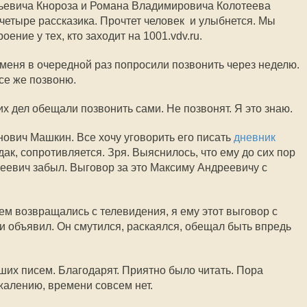
ьевича Кнороза и Романа Владимировича Колотеева
четыре рассказика. Прочтет человек  и улыбнется. Мы
ние у тех, кто заходит на 1001.vdv.ru.
еня в очередной раз попросили позвонить через неделю.
все же позвоню.
х дел обещали позвонить сами. Не позвонят. Я это знаю.
ович Машкин. Все хочу уговорить его писать
дневник
чудак, сопротивляется. Зря. Выяснилось, что ему до сих пор
реевич забыл. Выговор за это Максиму Андреевичу с
м возвращались с телевидения, я ему этот выговор с
 объявил. Он смутился, раскаялся, обещал быть впредь
ших писем. Благодарят. Приятно было читать. Пора
жалению, времени совсем нет.