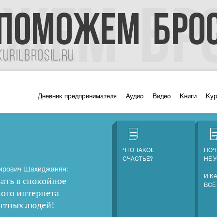
Дневник предпринимателя
Аудио
Видео
Книги
Ку
ЧТО ТАКОЕ
ПОЧ
СЧАСТЬЕ?
НЕ 
ирович Шахиджанян:
И К
ать в спокойное
ВСЁ
кого интернета
нтных людей
!