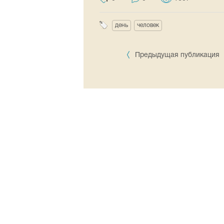
день
человек
Предыдущая публикация