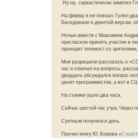
 Ну-ну,  саркастически заметил
На фирму я не поехал. Гулял дв
Беседовали о девятой версии, 
Ночью вместе с Максимом Андре
пригласили принять участие в п
проходит телемост со зрителями
Мне разрешили рассказать о «СО
час я отвечал на вопросы, расск
двадцать обсуждался вопрос опла
ценят программистов, а вот в С
На съемки ушло два часа.
Сейчас шестой час утра. Через п
Суетным получился день.
Прочел книгу Ю. Борева «
Страст