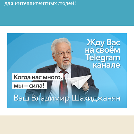
для интеллигентных людей
!