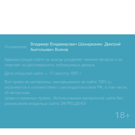
Владимир Владимирович Шахиджанян
,
Дмитрий
Основатели:
Анатольевич Волков
Администрация сайта не всегда разделяет мнения авторов и не
отвечает за достоверность публикуемых данных.
Дата открытия сайта — 17 августа 1997 г.
Все права на материалы, находящиемся на сайте 1001.ru,
охраняются в соответствии с законодательством РФ, в том числе,
об авторском
праве и смежных правах. Использование материалов сайте без
разрешения владельца сайта ЗАПРЕЩЕНО!
18+