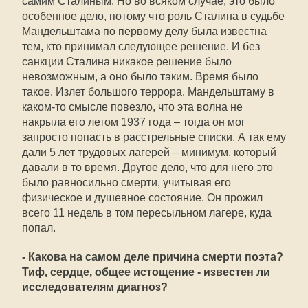
самим Сталиным. Но во всяком случае, это было
особенное дело, потому что роль Сталина в судьбе
Мандельштама по первому делу была известна
тем, кто принимал следующее решение. И без
санкции Сталина никакое решение было
невозможным, а оно было таким. Время было
такое. Излет большого террора. Мандельштаму в
каком-то смысле повезло, что эта волна не
накрыла его летом 1937 года – тогда он мог
запросто попасть в расстрельные списки. А так ему
дали 5 лет трудовых лагерей – минимум, который
давали в то время. Другое дело, что для него это
было равносильно смерти, учитывая его
физическое и душевное состояние. Он прожил
всего 11 недель в том пересыльном лагере, куда
попал.
- Какова на самом деле причина смерти поэта?
Тиф, сердце, общее истощение - известен ли
исследователям диагноз?