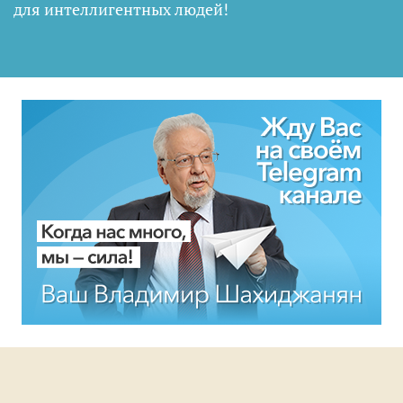
для интеллигентных людей
!