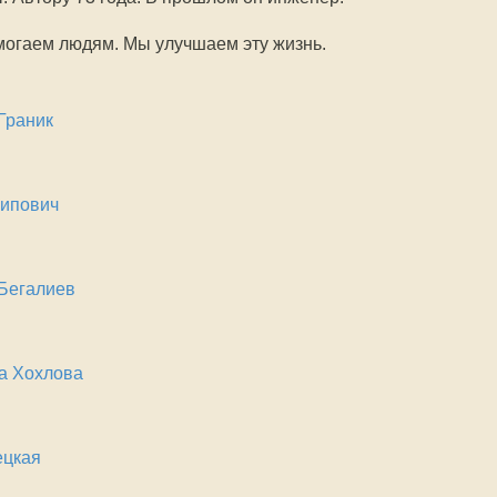
могаем людям. Мы улучшаем эту жизнь.
Граник
Шипович
Бегалиев
а Хохлова
ецкая