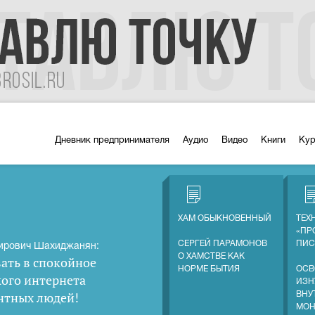
Дневник предпринимателя
Аудио
Видео
Книги
Ку
ХАМ ОБЫКНОВЕННЫЙ
ТЕХ
«ПР
СЕРГЕЙ ПАРАМОНОВ
ПИС
ирович Шахиджанян:
О ХАМСТВЕ КАК
ать в спокойное
НОРМЕ БЫТИЯ
ОСВ
кого интернета
ИЗН
нтных людей
!
ВНУ
МОН