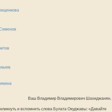
нищенкова
 Семенов
ритов
ыкыев
рякина
Ваш Владимир Владимирович Шахиджанян.
воскликнуть и вспомнить слова Булата Окуджавы: «Давайте