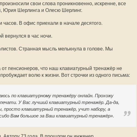
произносили свои слова проникновенно, искренне, все
й, Юрия Шерлинга и Олесю Шерлинг.
 часов. В офис приехали в начале десятого.
й вернулся в час ночи.
листов. Странная мысль мелькнула в голове. Мы
а от пенсионеров, что наш клавиатурный тренажёр не
пробуждает волю к жизни. Вот строчки из одного письма:
аюсь по клавиатурному тренажёру онлайн. Прохожу
 печати. У Вас лучший клавиатурный тренажёр. Да-да,
ы, просто клавиатурный тренажёр, учит набору, а
сибо Вам большое за Ваш клавиатурный тренажёр».
. Автору 73 года. В прошлом он инженер.