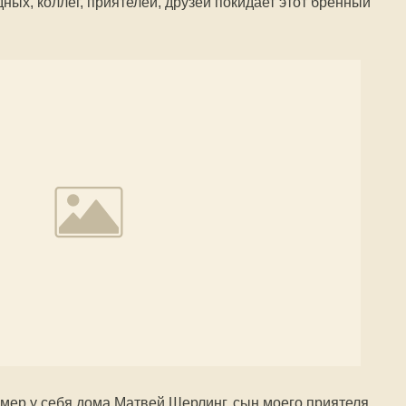
дных, коллег, приятелей, друзей покидает этот бренный
 умер у себя дома Матвей Шерлинг, сын моего приятеля