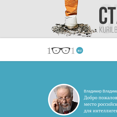
Владимир Владим
Добро пожалов
место российс
для интеллиге