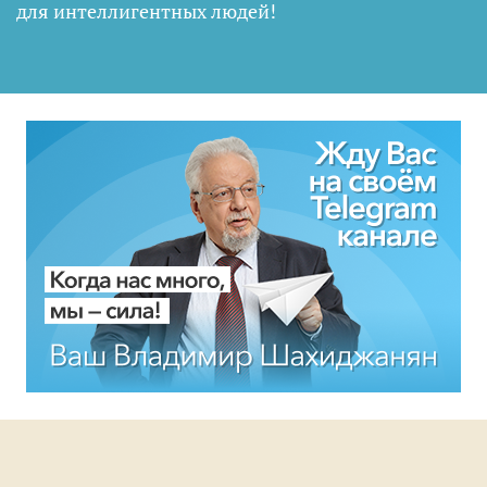
для интеллигентных людей
!