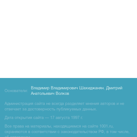
Владимир Владимирович Шахиджанян
,
Дмитрий
Основатели:
Анатольевич Волков
Администрация сайта не всегда разделяет мнения авторов и не
отвечает за достоверность публикуемых данных.
Дата открытия сайта — 17 августа 1997 г.
Все права на материалы, находящиемся на сайте 1001.ru,
охраняются в соответствии с законодательством РФ, в том числе,