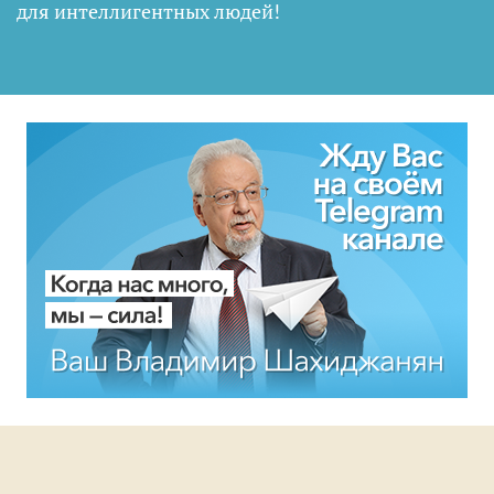
для интеллигентных людей
!