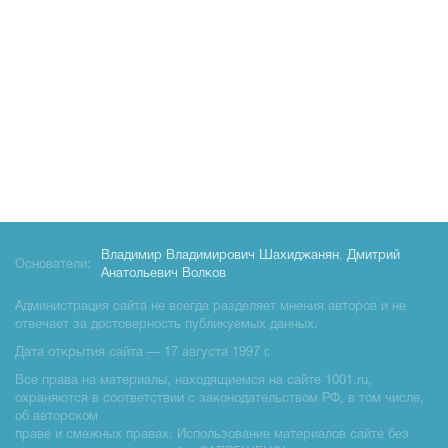
Владимир Владимирович Шахиджанян
,
Дмитрий
Основатели:
Анатольевич Волков
Администрация сайта не всегда разделяет мнения авторов и не
отвечает за достоверность публикуемых данных.
Дата открытия сайта — 17 августа 1997 г.
Все права на материалы, находящиемся на сайте 1001.ru,
охраняются в соответствии с законодательством РФ, в том числе,
об авторском
праве и смежных правах. Использование материалов сайте без