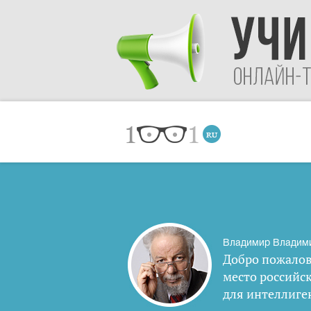
Владимир Владим
Добро пожалов
место российс
для интеллиге