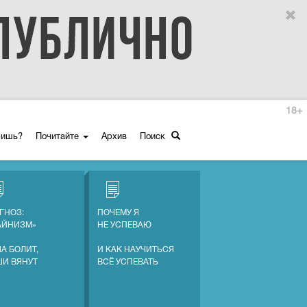
18+
ришь?
Почитайте
Архив
Поиск
ГНОЗ:
ПОЧЕМУ Я
АЙНИЗМ»
НЕ УСПЕВАЮ
А БОЛИТ,
И КАК НАУЧИТЬСЯ
ШИ ВЯНУТ
ВСЁ УСПЕВАТЬ