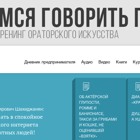
Дневник предпринимателя
Аудио
Видео
Книги
Ку
ОБ АКТЁРСКОЙ
ДИА
ГЛУПОСТИ,
«КР
РОММЕ И
ирович Шахиджанян:
БАНИОНИСЕ,
ДУШ
ать в спокойное
ТАКСИ ЗА ГРИБАМИ
А У
кого интернета
И КОШКЕ, НЕ
нтных людей
!
ОЦЕНИВШЕЙ
«ВЗЯТКУ»