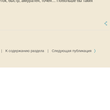
ёток, быстр, аккуратен, точен… Побольше бы таких
|
К содержанию раздела
|
Следующая публикация