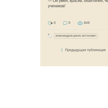
— Он умён, красив, обаятелен, ч
учеников!
0
0
849
александров денис антонович
Предыдущая публикация