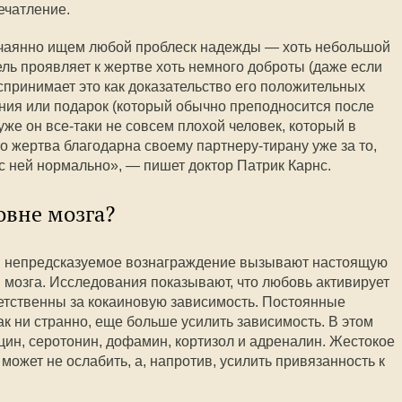
ечатление.
чаянно ищем любой проблеск надежды — хоть небольшой
ель проявляет к жертве хоть немного доброты (даже если
спринимает это как доказательство его положительных
ения или подарок (который обычно преподносится после
уже он все-таки не совсем плохой человек, который в
о жертва благодарна своему партнеру-тирану уже за то,
 с ней нормально», — пишет доктор Патрик Карнс.
овне мозга?
и непредсказуемое вознаграждение вызывают настоящую
 мозга. Исследования показывают, что любовь активирует
ветственны за кокаиновую зависимость. Постоянные
ак ни странно, еще больше усилить зависимость. В этом
цин, серотонин, дофамин, кортизол и адреналин. Жестокое
ожет не ослабить, а, напротив, усилить привязанность к