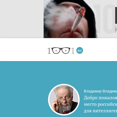
Владимир Владим
Добро пожалов
место российс
для интеллиге