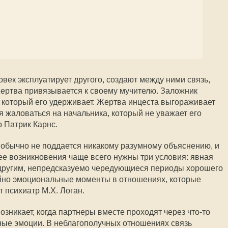
век эксплуатирует другого, создают между ними связь,
ертва привязывается к своему мучителю. Заложник
 который его удерживает. Жертва инцеста выгораживает
я жаловаться на начальника, который не уважает его
р Патрик Карнс.
обычно не поддается никакому разумному объяснению, и
 ее возникновения чаще всего нужны три условия: явная
 другим, непредсказуемо чередующиеся периоды хорошего
йно эмоциональные моменты в отношениях, которые
 психиатр М.Х. Логан.
зникает, когда партнеры вместе проходят через что-то
ые эмоции. В неблагополучных отношениях связь