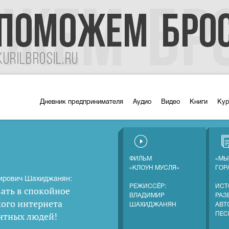
Дневник предпринимателя
Аудио
Видео
Книги
Ку
ФИЛЬМ
«МЫ
«КЛОУН МУСЛЯ»
ГОР
ирович Шахиджанян:
РЕЖИССЁР:
ИСТ
ать в спокойное
ВЛАДИМИР
РАЗ
кого интернета
ШАХИДЖАНЯН
АВТ
нтных людей
!
ПЕС