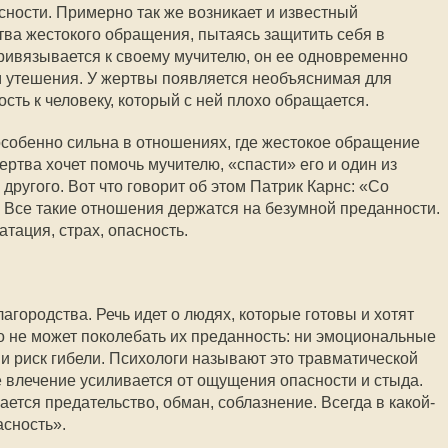
сности. Примерно так же возникает и известный
ва жестокого обращения, пытаясь защитить себя в
ривязывается к своему мучителю, он ее одновременно
м утешения. У жертвы появляется необъяснимая для
сть к человеку, который с ней плохо обращается.
собенно сильна в отношениях, где жестокое обращение
жертва хочет помочь мучителю, «спасти» его и один из
другого. Вот что говорит об этом Патрик Карнс: «Со
 Все такие отношения держатся на безумной преданности.
атация, страх, опасность.
лагородства. Речь идет о людях, которые готовы и хотят
что не может поколебать их преданность: ни эмоциональные
ни риск гибели. Психологи называют это травматической
 влечение усиливается от ощущения опасности и стыда.
ается предательство, обман, соблазнение. Всегда в какой-
асность».