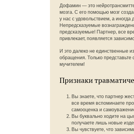
Дофамин — это нейротрансмитте
мозга. С его помощью мозг созд
у нас с удовольствием, а иногда
Непредсказуемые вознагражден
предсказуемые! Партнер, все вр
привлекает, появляется зависимо
И это далеко не единственные из
обращения. Только представьте 
мучителем!
Признаки травматич
Вы знаете, что партнер жес
все время вспоминаете про
самооценка и самоуважение
Вы буквально ходите на цып
получаете лишь новые изде
Вы чувствуете, что зависим