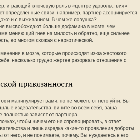
р, играющий ключевую роль в «центре удовольствия»
ает определенные связи, например, партнер ассоциируется
 даже и с выживанием. В чем же ловушка?
ия высвобождают больше дофамина в мозге, чем
емя меняющий гнев на милость и обратно, еще сильнее
сть, во многом схожая с наркотической.
менения в мозге, которые происходят из-за жестокого
себе, насколько трудно жертве разорвать отношения с
еской привязанности
ток и манипулирует вами, но не можете от него уйти. Вы
шлые издевательства, вините во всем себя, ваша
 полностью зависят от партнера.
очках, чтобы ничем его не спровоцировать, в ответ
вательства и лишь изредка какие-то проявления доброты
ы от него, и не понимаете, почему. Вы нуждаетесь в его