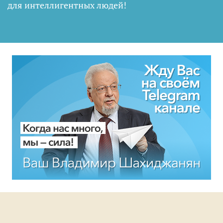
для интеллигентных людей
!