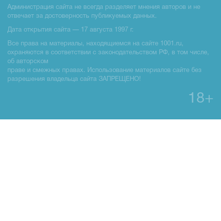
Администрация сайта не всегда разделяет мнения авторов и не
отвечает за достоверность публикуемых данных.
Дата открытия сайта — 17 августа 1997 г.
Все права на материалы, находящиемся на сайте 1001.ru,
охраняются в соответствии с законодательством РФ, в том числе,
об авторском
праве и смежных правах. Использование материалов сайте без
разрешения владельца сайта ЗАПРЕЩЕНО!
18+