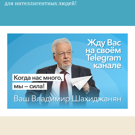
для интеллигентных людей
!