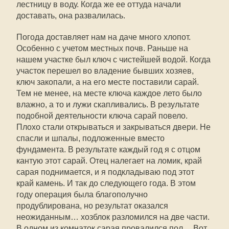
лестницу в воду. Когда же ее оттуда начали
доставать, она развалилась.
Погода доставляет нам на даче много хлопот.
Особенно с учетом местных почв. Раньше на
нашем участке был ключ с чистейшей водой. Когда
участок перешел во владение бывших хозяев,
ключ закопали, а на его месте поставили сарай.
Тем не менее, на месте ключа каждое лето было
влажно, а то и лужи скапливались. В результате
подобной деятельности ключа сарай повело.
Плохо стали открываться и закрываться двери. Не
спасли и шпалы, подложенные вместо
фундамента. В результате каждый год я с отцом
кантую этот сарай. Отец налегает на ломик, край
сарая поднимается, и я подкладываю под этот
край камень. И так до следующего года. В этом
году операция была благополучно
продублирована, но результат оказался
неожиданным… хозблок разломился на две части.
В одном из комнаток сарая провалился пол… Вот