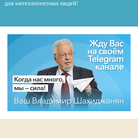
для интеллигентных людей
!