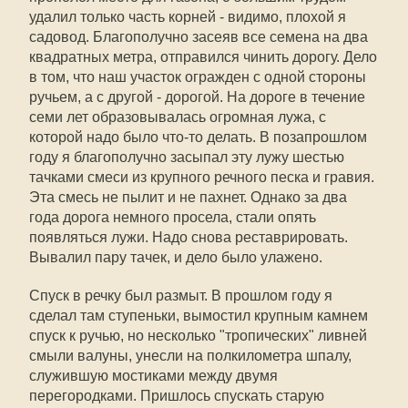
удалил только часть корней - видимо, плохой я
садовод. Благополучно засеяв все семена на два
квадратных метра, отправился чинить дорогу. Дело
в том, что наш участок огражден с одной стороны
ручьем, а с другой - дорогой. На дороге в течение
семи лет образовывалась огромная лужа, с
которой надо было что-то делать. В позапрошлом
году я благополучно засыпал эту лужу шестью
тачками смеси из крупного речного песка и гравия.
Эта смесь не пылит и не пахнет. Однако за два
года дорога немного просела, стали опять
появляться лужи. Надо снова реставрировать.
Вывалил пару тачек, и дело было улажено.
Спуск в речку был размыт. В прошлом году я
сделал там ступеньки, вымостил крупным камнем
спуск к ручью, но несколько "тропических" ливней
смыли валуны, унесли на полкилометра шпалу,
служившую мостиками между двумя
перегородками. Пришлось спускать старую