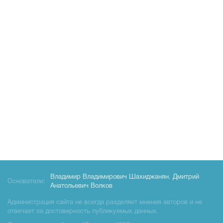
Владимир Владимирович Шахиджанян
,
Дмитрий
Основатели:
Анатольевич Волков
Администрация сайта не всегда разделяет мнения авторов и не
отвечает за достоверность публикуемых данных.