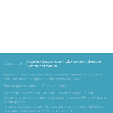
Владимир Владимирович Шахиджанян
,
Дмитрий
Основатели:
Анатольевич Волков
Администрация сайта не всегда разделяет мнения авторов и не
отвечает за достоверность публикуемых данных.
Дата открытия сайта — 17 августа 1997 г.
Все права на материалы, находящиемся на сайте 1001.ru,
охраняются в соответствии с законодательством РФ, в том числе,
об авторском
праве и смежных правах. Использование материалов сайте без
разрешения владельца сайта ЗАПРЕЩЕНО!