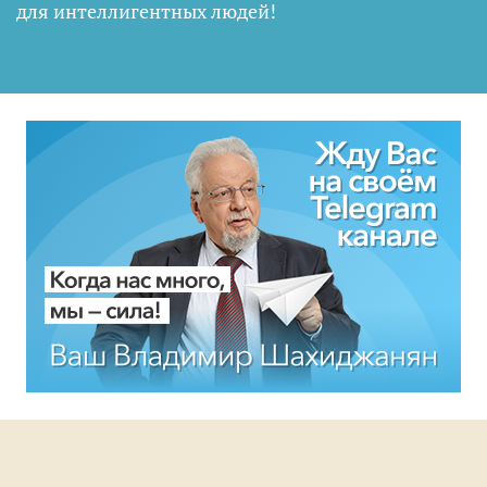
для интеллигентных людей
!