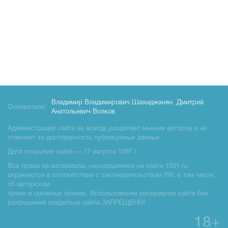
Владимир Владимирович Шахиджанян
,
Дмитрий
Основатели:
Анатольевич Волков
Администрация сайта не всегда разделяет мнения авторов и не
отвечает за достоверность публикуемых данных.
Дата открытия сайта — 17 августа 1997 г.
Все права на материалы, находящиемся на сайте 1001.ru,
охраняются в соответствии с законодательством РФ, в том числе,
об авторском
праве и смежных правах. Использование материалов сайте без
разрешения владельца сайта ЗАПРЕЩЕНО!
18+