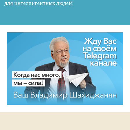
для интеллигентных людей
!