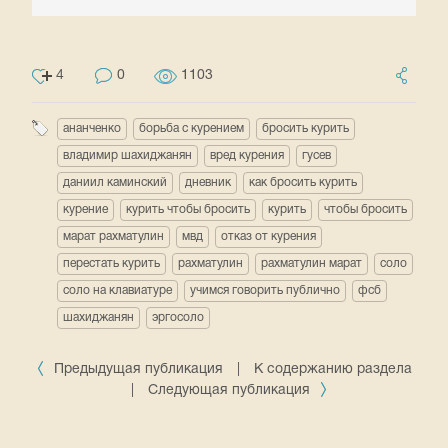
4
0
1103
ананченко
борьба с курением
бросить курить
владимир шахиджанян
вред курения
гусев
даниил каминский
дневник
как бросить курить
курение
курить чтобы бросить
курить
чтобы бросить
марат рахматулин
мвд
отказ от курения
перестать курить
рахматулин
рахматулин марат
соло
соло на клавиатуре
учимся говорить публично
фсб
шахиджанян
эргосоло
Предыдущая публикация
|
К содержанию раздела
|
Следующая публикация