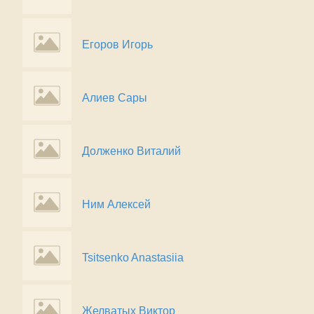
Егоров Игорь
Алиев Сары
Долженко Виталий
Ним Алексей
Tsitsenko Anastasiia
Желватых Виктор