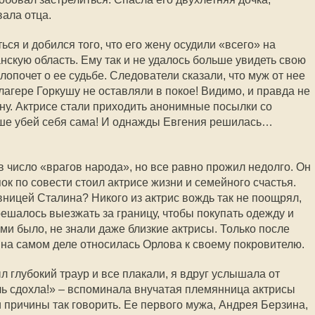
вала отца.
ся и добился того, что его жену осудили «всего» на
нскую область. Ему так и не удалось больше увидеть свою
хлопочет о ее судьбе. Следователи сказали, что муж от нее
 лагере Горкушу не оставляли в покое! Видимо, и правда не
ину. Актрисе стали приходить анонимные посылки со
чше убей себя сама! И однажды Евгения решилась…
 в число «врагов народа», но все равно прожил недолго. Он
пок по совести стоил актрисе жизни и семейного счастья.
ицей Сталина? Никого из актрис вождь так не поощрял,
решалось выезжать за границу, чтобы покупать одежду и
ими было, не знали даже близкие актрисы. Только после
 на самом деле относилась Орлова к своему покровителю.
ыл глубокий траур и все плакали, я вдруг услышала от
чь сдохла!» – вспоминала внучатая племянница актрисы
 причины так говорить. Ее первого мужа, Андрея Берзина,