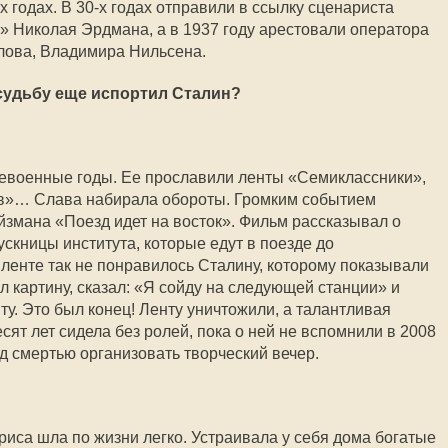
 годах. В 30-х годах отправили в ссылку сценариста
» Николая Эрдмана, а в 1937 году арестовали оператора
лова, Владимира Нильсена.
судьбу еще испортил Сталин?
левоенные годы. Ее прославили ленты «Семиклассники»,
в»… Слава набирала обороты. Громким событием
змана «Поезд идет на восток». Фильм рассказывал о
скницы института, которые едут в поезде до
 ленте так не понравилось Сталину, которому показывали
 картину, сказал: «Я сойду на следующей станции» и
ту. Это был конец! Ленту уничтожили, а талантливая
есят лет сидела без ролей, пока о ней не вспомнили в 2008
д смертью организовать творческий вечер.
риса шла по жизни легко. Устраивала у себя дома богатые