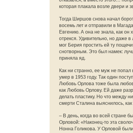
которая плакала возле двери и з
Тогда Ширшов снова начал бороть
восемь лет и отправили в Магада
Евгению. А она не знала, как он 
отрекся. Удивительно, но даже в
мог Берия простить ей ту пощеч
снотворным. Это был намек: лу
приняла яд.
Как ни странно, ее муж не попал
умер в 1953 году. Так один посту
Любовь Орлова тоже была любовн
как Любовь Орлову. Ей даже раз
делать пластику. Но что между н
смерти Сталина выяснилось, как
– В день, когда во всей стране б
Орловой: «Наконец-то эта своло
Нонна Голикова. У Орловой были