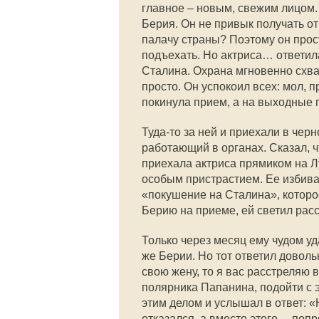
главное – новым, свежим лицом.
Берия. Он не привык получать от
палачу страны? Поэтому он прост
подъехать. Но актриса… ответил
Сталина. Охрана мгновенно схва
просто. Он успокоил всех: мол,
покинула прием, а на выходные п
Туда-то за ней и приехали в чер
работающий в органах. Сказал, ч
приехала актриса прямиком на Л
особым пристрастием. Ее избива
«покушение на Сталина», которо
Берию на приеме, ей светил рас
Только через месяц ему чудом уд
же Берии. Но тот ответил доволь
свою жену, то я вас расстреляю в
полярника Папанина, подойти с э
этим делом и услышал в ответ: 
отказался, а вместо этого… попр