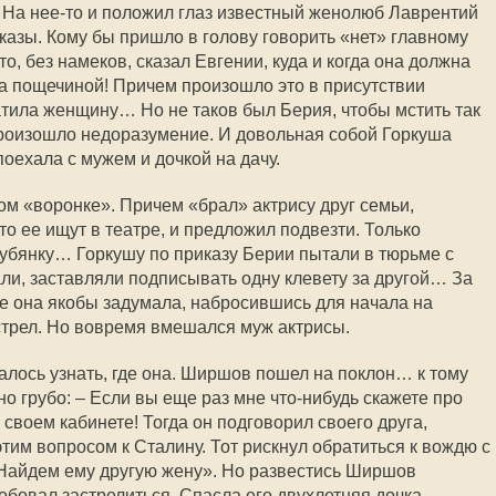
 На нее-то и положил глаз известный женолюб Лаврентий
казы. Кому бы пришло в голову говорить «нет» главному
о, без намеков, сказал Евгении, куда и когда она должна
а пощечиной! Причем произошло это в присутствии
тила женщину… Но не таков был Берия, чтобы мстить так
 произошло недоразумение. И довольная собой Горкуша
оехала с мужем и дочкой на дачу.
ном «воронке». Причем «брал» актрису друг семьи,
то ее ищут в театре, и предложил подвезти. Только
убянку… Горкушу по приказу Берии пытали в тюрьме с
ли, заставляли подписывать одну клевету за другой… За
е она якобы задумала, набросившись для начала на
стрел. Но вовремя вмешался муж актрисы.
алось узнать, где она. Ширшов пошел на поклон… к тому
но грубо: – Если вы еще раз мне что-нибудь скажете про
 своем кабинете! Тогда он подговорил своего друга,
тим вопросом к Сталину. Тот рискнул обратиться к вождю с
«Найдем ему другую жену». Но развестись Ширшов
обовал застрелиться. Спасла его двухлетняя дочка,