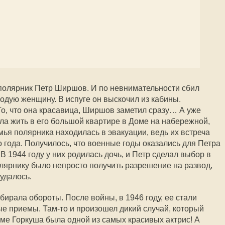
полярник Петр Ширшов. И по невнимательности сбил
дую женщину. В испуге он выскочил из кабины.
То, что она красавица, Ширшов заметил сразу… А уже
ала жить в его большой квартире в Доме на набережной,
мья полярника находилась в эвакуации, ведь их встреча
 года. Получилось, что военные годы оказались для Петра
 1944 году у них родилась дочь, и Петр сделал выбор в
лярнику было непросто получить разрешение на развод,
 удалось.
ирала обороты. После войны, в 1946 году, ее стали
е приемы. Там-то и произошел дикий случай, который
е Горкуша была одной из самых красивых актрис! А