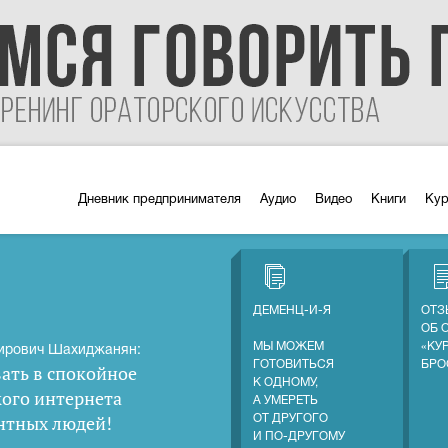
Дневник предпринимателя
Аудио
Видео
Книги
Ку
ДЕМЕНЦ-И-Я
ОТЗ
ОБ 
МЫ МОЖЕМ
«КУ
ирович Шахиджанян:
ГОТОВИТЬСЯ
БРО
ать в спокойное
К ОДНОМУ,
кого интернета
А УМЕРЕТЬ
нтных людей
!
ОТ ДРУГОГО
И ПО-ДРУГОМУ