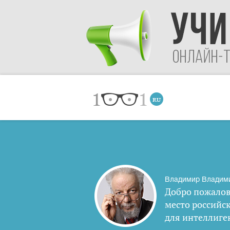
Владимир Владим
Добро пожалов
место российс
для интеллиге