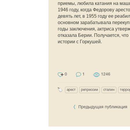
приемы, любила катания на маши
1946 году, когда Федорову арест
девять лет, в 1955 году ее реаби
основном зарабатывала перекупк
годы заключения, актриса утвер
отказала Берии. Получается, что
истории с Горкушей.
0
1
1246
арест
репрессии
сталин
терро
Предыдущая публикация