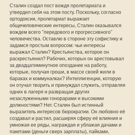
Сталин создал пост вождя пролетариата и
утвердил себя на этом посту. Поскольку, согласно
ортодоксии, пролетариат выражает
общечеловеческие интересы, Сталин оказывался
вождем всего "передового и прогрессивного"
человечества. Оставлю в стороне эту софистику и
задамся простым вопросом: чьи интересы
выражал Сталин? Крестьянства, которое он
раскрестьянил? Рабочих, которых он арестовывал
за двадцатиминутное опоздание на работу,
которые, получая гроши, в массе своей жили в
бараках и коммуналках? Интеллигенции, которую
он отучал творить и принуждал служить, отправляя
одних в лагеря и развращая других
незаслуженными гонорарами и высокими
должностями? Нет. Сталин был истинный
выразитель интересов бюрократии. Он любовно её
создавал и растил, расширяя сферу её влияния и
умножая ее ряды, награждая и ублажая дачами и
пакетами (деньги сверх зарплаты), пайками,