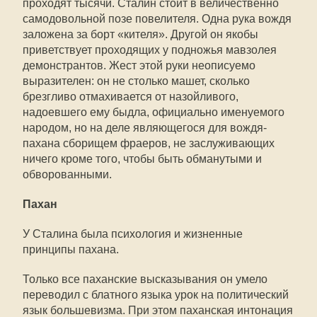
проходят тысячи. Сталин стоит в величественно
самодовольной позе повелителя. Одна рука вождя
заложена за борт «кителя». Другой он якобы
приветствует проходящих у подножья мавзолея
демонстрантов. Жест этой руки неописуемо
выразителен: он не столько машет, сколько
брезгливо отмахивается от назойливого,
надоевшего ему быдла, официально именуемого
народом, но на деле являющегося для вождя-
пахана сборищем фраеров, не заслуживающих
ничего кроме того, чтобы быть обманутыми и
обворованными.
Пахан
У Сталина была психология и жизненные
принципы пахана.
Только все паханские высказывания он умело
переводил с блатного языка урок на политический
язык большевизма. При этом паханская интонация