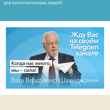
для интеллигентных людей
!