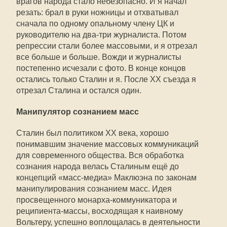
врагов народа стало небезопасно. И я начал
резать: брал в руки ножницы и отхватывал
сначала по одному опальному члену ЦК и
руководителю на два-три журналиста. Потом
репрессии стали более массовыми, и я отрезал
все больше и больше. Вожди и журналисты
постепенно исчезали с фото. В конце концов
остались только Сталин и я. После XX съезда я
отрезал Сталина и остался один.
Манипулятор сознанием масс
Сталин был политиком XX века, хорошо
понимавшим значение массовых коммуникаций
для современного общества. Вся обработка
сознания народа велась Сталиным ещё до
концепций «масс-медиа» Маклюэна по законам
манипулирования сознанием масс. Идея
просвещенного монарха-коммуникатора и
реципиента-массы, восходящая к наивному
Вольтеру, успешно воплощалась в деятельности