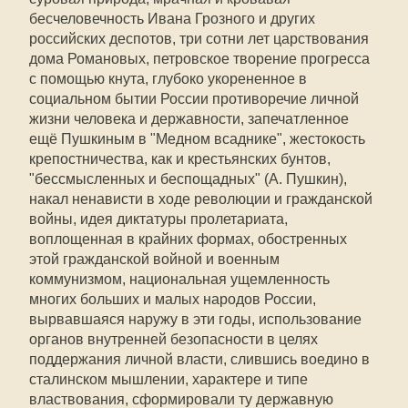
бесчеловечность Ивана Грозного и других
российских деспотов, три сотни лет царствования
дома Романовых, петровское творение прогресса
с помощью кнута, глубоко укорененное в
социальном бытии России противоречие личной
жизни человека и державности, запечатленное
ещё Пушкиным в "Медном всаднике", жестокость
крепостничества, как и крестьянских бунтов,
"бессмысленных и беспощадных" (А. Пушкин),
накал ненависти в ходе революции и гражданской
войны, идея диктатуры пролетариата,
воплощенная в крайних формах, обостренных
этой гражданской войной и военным
коммунизмом, национальная ущемленность
многих больших и малых народов России,
вырвавшаяся наружу в эти годы, использование
органов внутренней безопасности в целях
поддержания личной власти, слившись воедино в
сталинском мышлении, характере и типе
властвования, сформировали ту державную