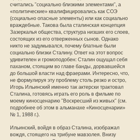
считались "социально близкими элементами", а
«политические» квалифицировались как СОЭ
(социально опасные элементы) или как социально
враждебные. Такова была сталинская концепция
Зазеркалья общества, структура низших его слоев,
состоящих из его отверженных сынов. Однако
никто не задумывался, почему блатные были
социально близки Сталину. Ответ на этот вопрос
удивителен и громоподобен: Сталин ощущал себя
паханом, стоящим во главе банды, дорвавшейся
до большой власти над фраерами. Интересно, что,
не формулируя эту проблему столь резко и остро,
Игорь Ильинский именно так актерски трактовал
Сталина, готовясь играть его роль в фильме по
моему киносценарию "Воскресший из живых" (см.
подробнее об этом в альманахе «Киносценарии»
№ 1, 1988 г.).
Ильинский, войдя в образ Сталина, изображал
вождя, стоящего на трибуне мавзолея. Внизу