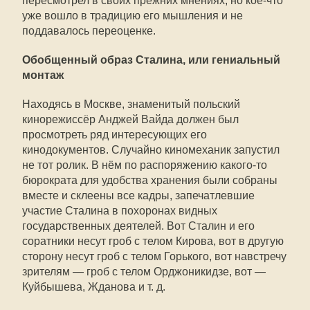
пересмотрел в своих прежних мнениях, но кое-что
уже вошло в традицию его мышления и не
поддавалось переоценке.
Обобщенный образ Сталина, или гениальный
монтаж
Находясь в Москве, знаменитый польский
кинорежиссёр Анджей Вайда должен был
просмотреть ряд интересующих его
кинодокументов. Случайно киномеханик запустил
не тот ролик. В нём по распоряжению какого-то
бюрократа для удобства хранения были собраны
вместе и склеены все кадры, запечатлевшие
участие Сталина в похоронах видных
государственных деятелей. Вот Сталин и его
соратники несут гроб с телом Кирова, вот в другую
сторону несут гроб с телом Горького, вот навстречу
зрителям — гроб с телом Орджоникидзе, вот —
Куйбышева, Жданова и т. д.