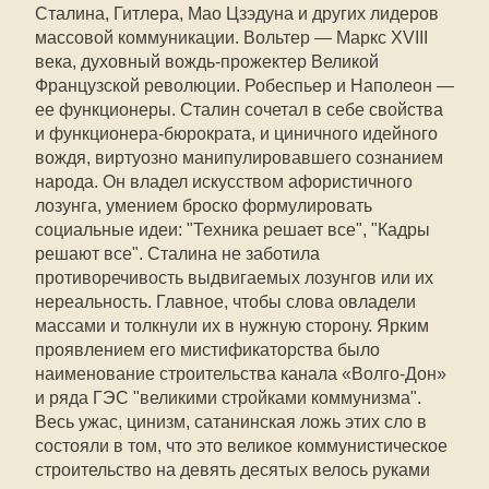
Сталина, Гитлера, Мао Цзэдуна и других лидеров
массовой коммуникации. Вольтер — Маркс XVIII
века, духовный вождь-прожектер Великой
Французской революции. Робеспьер и Наполеон —
ее функционеры. Сталин сочетал в себе свойства
и функционера-бюрократа, и циничного идейного
вождя, виртуозно манипулировавшего сознанием
народа. Он владел искусством афористичного
лозунга, умением броско формулировать
социальные идеи: "Техника решает все", "Кадры
решают все". Сталина не заботила
противоречивость выдвигаемых лозунгов или их
нереальность. Главное, чтобы слова овладели
массами и толкнули их в нужную сторону. Ярким
проявлением его мистификаторства было
наименование строительства канала «Волго-Дон»
и ряда ГЭС "великими стройками коммунизма".
Весь ужас, цинизм, сатанинская ложь этих сло в
состояли в том, что это великое коммунистическое
строительство на девять десятых велось руками