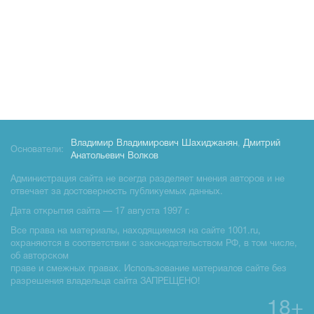
Владимир Владимирович Шахиджанян
,
Дмитрий
Основатели:
Анатольевич Волков
Администрация сайта не всегда разделяет мнения авторов и не
отвечает за достоверность публикуемых данных.
Дата открытия сайта — 17 августа 1997 г.
Все права на материалы, находящиемся на сайте 1001.ru,
охраняются в соответствии с законодательством РФ, в том числе,
об авторском
праве и смежных правах. Использование материалов сайте без
разрешения владельца сайта ЗАПРЕЩЕНО!
18+