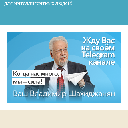
для интеллигентных людей
!