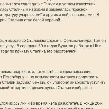
и попытался совладать с Гегелем в устном изложении
лась Сталиным из жизни и заменялась "красной
итературу ударниками" и другими «образованцами». В
ерии Сталина стал белой вороной.
был вместе со Сталиным сослан в Сольвычегодск. Там он
 услуг. В середине 30-х годов Булатов работал в ЦК и
году по приказу Сталина его расстреляли.
 неким анархистом, также отбывающим наказание.
из Петербурга — по возможности пытался продолжить
а Сталин задумал бежать, он уговорил анархиста уступить
какой-то картине времен культа Сталин изображен
ся из ссылки и во время нэпа разбогател. В конце 20-х
освобождении поселился в Москве в жалкой каморке.