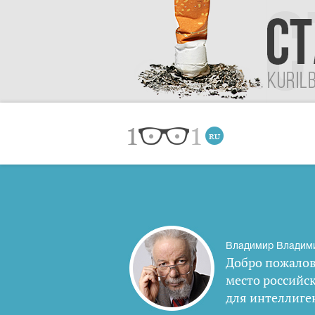
Владимир Владим
Добро пожалов
место российс
для интеллиге