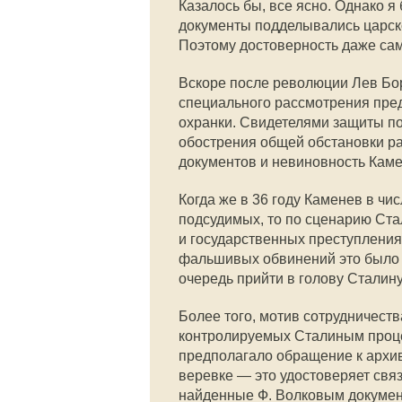
Казалось бы, все ясно. Однако я
документы подделывались царско
Поэтому достоверность даже сам
Вскоре после революции Лев Бо
специального рассмотрения пред
охранки. Свидетелями защиты по
обострения общей обстановки ра
документов и невиновность Каме
Когда же в 36 году Каменев в чи
подсудимых, то по сценарию Ст
и государственных преступлениях
фальшивых обвинений это было 
очередь прийти в голову Сталину
Более того, мотив сотрудничеств
контролируемых Сталиным проце
предполагало обращение к архи
веревке — это удостоверяет свя
найденные Ф. Волковым докумен