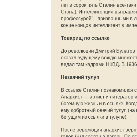
лет в сорок пять Сталин все-так
Стэна). Интеллигенция вытравля
профессурой", "призванными в л
конце концов интеллигент в имп
Товарищ по ссылке
До революции Дмитрий Булатов 
оказал будущему вождю множество
ведал там кадрами НКВД. В 1936 
Незаячий тулуп
В ссылке Сталин познакомился с
Анархист — артист и литератор 
богемную жизнь и в ссылке. Когд
ему добротный овечий тулуп (на 
бегущим из ссылки в тулупе).
После революции анархист вернул
годов был сослан в лагерь. По 