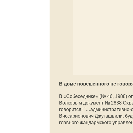
В доме повешенного не говоря
В «Собеседнике» (№ 46, 1988) 
Волковым документ № 2838 Охран
говорится: "…административно-
Виссарионович Джугашвили, буду
главного жандармского управле