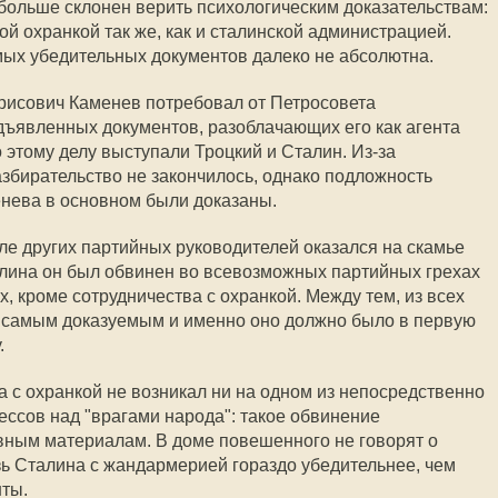
 больше склонен верить психологическим доказательствам:
й охранкой так же, как и сталинской администрацией.
ых убедительных документов далеко не абсолютна.
рисович Каменев потребовал от Петросовета
ъявленных документов, разоблачающих его как агента
 этому делу выступали Троцкий и Сталин. Из-за
збирательство не закончилось, однако подложность
нева в основном были доказаны.
сле других партийных руководителей оказался на скамье
алина он был обвинен во всевозможных партийных грехах
, кроме сотрудничества с охранкой. Между тем, из всех
самым доказуемым и именно оно должно было в первую
.
а с охранкой не возникал ни на одном из непосредственно
ссов над "врагами народа": такое обвинение
вным материалам. В доме повешенного не говорят о
зь Сталина с жандармерией гораздо убедительнее, чем
ты.