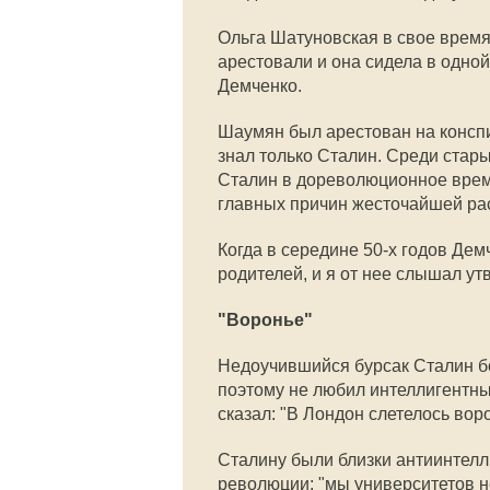
Ольга Шатуновская в свое время
арестовали и она сидела в одно
Демченко.
Шаумян был арестован на конспи
знал только Сталин. Среди стар
Сталин в дореволюционное врем
главных причин жесточайшей ра
Когда в середине 50-х годов Де
родителей, и я от нее слышал у
"Воронье"
Недоучившийся бурсак Сталин б
поэтому не любил интеллигентных
сказал: "В Лондон слетелось во
Сталину были близки антиинтелл
революции: "мы университетов не