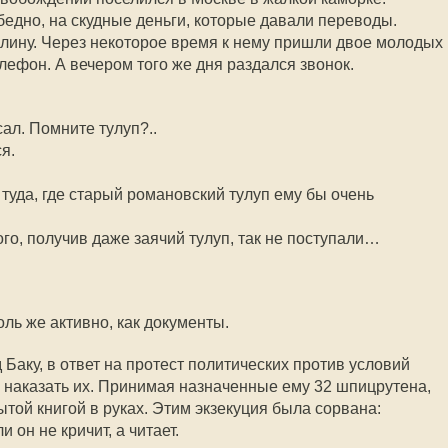
бедно, на скудные деньги, которые давали переводы.
лину. Через некоторое время к нему пришли двое молодых
лефон. А вечером того же дня раздался звонок.
ал. Помните тулуп?..
я.
туда, где старый романовский тулуп ему бы очень
о, получив даже заячий тулуп, так не поступали…
ль же активно, как документы.
 Баку, в ответ на протест политических против условий
наказать их. Принимая назначенные ему 32 шпицрутена,
ытой книгой в руках. Этим экзекуция была сорвана:
 он не кричит, а читает.