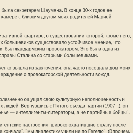
 была секретарем Шаумяна. В конце 30-х годов ее
й камере с близким другом моих родителей Марией
ративной квартире, о существовании которой, кроме него,
ых большевиков существовало устойчивое мнение, что
я был жандармским провокатором. Это была одна из
справы Сталина со старыми большевиками.
мченко вышла из заключения, она часто посещала дом моих
тверждение о провокаторской деятельности вождя.
олезненно ощущал свою культурную неполноценность и
 людей. Вернувшись с Пятого съезда партии (1907 г.), он
ронье — интеллигенты-литераторы, а не партийные бойцы".
игентские настроения, широко охватившие страну после
 кончали", "мы диалектику учили не по Гегелю". (Впрочем,