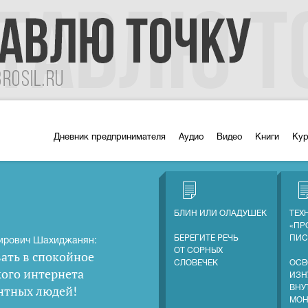
Дневник предпринимателя
Аудио
Видео
Книги
Ку
БЛИН ИЛИ ОЛАДУШЕК
ТЕХ
«ПР
БЕРЕГИТЕ РЕЧЬ
ПИС
ирович Шахиджанян:
ОТ СОРНЫХ
ать в спокойное
СЛОВЕЧЕК
ОСВ
кого интернета
ИЗН
нтных людей
!
ВНУ
МОН