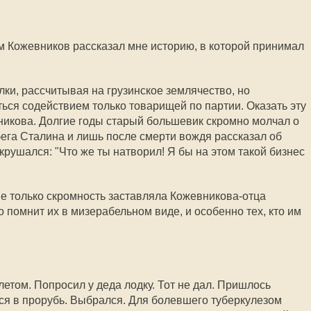
м Кожевников рассказал мне историю, в которой принимал
ки, рассчитывая на грузинское землячество, но
ься содействием только товарищей по партии. Оказать эту
икова. Долгие годы старый большевик скромно молчал о
бега Сталина и лишь после смерти вождя рассказал об
рушался: "Что же ты натворил! Я бы на этом такой бизнес
не только скромность заставляла Кожевникова-отца
о помнит их в мизерабельном виде, и особенно тех, кто им
етом. Попросил у деда лодку. Тот не дал. Пришлось
лся в прорубь. Выбрался. Для болевшего туберкулезом