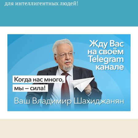
для интеллигентных людей
!