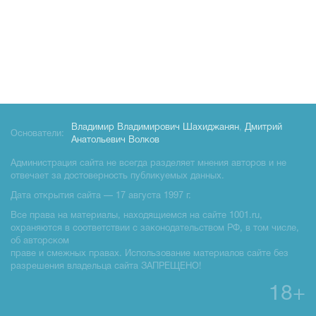
Владимир Владимирович Шахиджанян
,
Дмитрий
Основатели:
Анатольевич Волков
Администрация сайта не всегда разделяет мнения авторов и не
отвечает за достоверность публикуемых данных.
Дата открытия сайта — 17 августа 1997 г.
Все права на материалы, находящиемся на сайте 1001.ru,
охраняются в соответствии с законодательством РФ, в том числе,
об авторском
праве и смежных правах. Использование материалов сайте без
разрешения владельца сайта ЗАПРЕЩЕНО!
18+