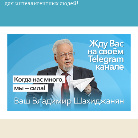
для интеллигентных людей
!