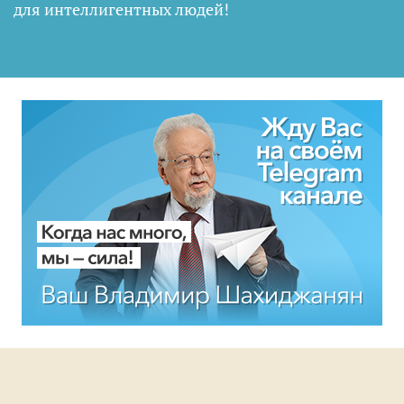
для интеллигентных людей
!