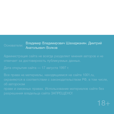
Владимир Владимирович Шахиджанян
,
Дмитрий
Основатели:
Анатольевич Волков
Администрация сайта не всегда разделяет мнения авторов и не
отвечает за достоверность публикуемых данных.
Дата открытия сайта — 17 августа 1997 г.
Все права на материалы, находящиемся на сайте 1001.ru,
охраняются в соответствии с законодательством РФ, в том числе,
об авторском
праве и смежных правах. Использование материалов сайте без
разрешения владельца сайта ЗАПРЕЩЕНО!
18+