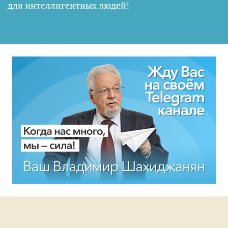
для интеллигентных людей
!