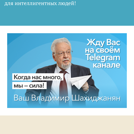
для интеллигентных людей
!